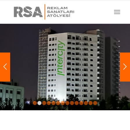
1
2
3
4
5
6
7
8
9
10
11
12
13
14