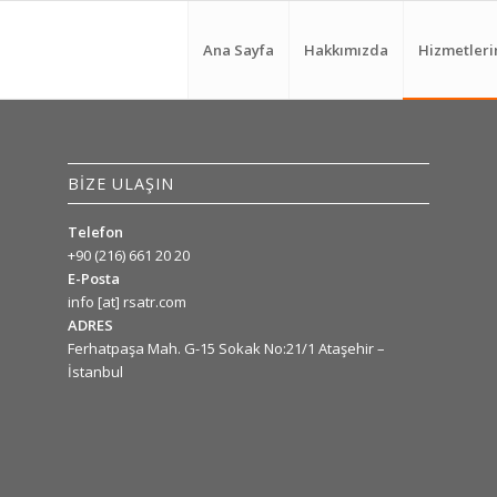
Ana Sayfa
Hakkımızda
Hizmetleri
BİZE ULAŞIN
Telefon
+90 (216) 661 20 20
E-Posta
info [at] rsatr.com
ADRES
Ferhatpaşa Mah. G-15 Sokak No:21/1 Ataşehir –
İstanbul