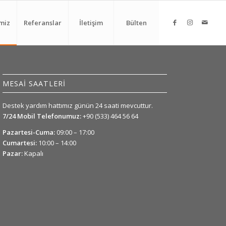
miz
Referanslar
İletişim
Bülten
MESAİ SAATLERİ
Destek yardım hattımız günün 24 saati mevcuttur.
7/24 Mobil Telefonumuz:
+90 (533) 464 56 64
Pazartesi-Cuma:
09:00 – 17:00
Cumartesi:
10:00 – 14:00
Pazar:
Kapalı